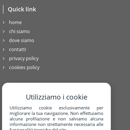
Quick link
home
chi siamo
dove siamo
contatti
privacy policy
cookies policy
Contatti
Utilizziamo i cookie
Utilizziamo cookie esclusivamente per
Via Giuseppe Garibaldi 138
migliorare la tua navigazione. Non effettuiamo
Floridia 96014 (SR)
alcuna profilazione e non salviamo alcuna
09311968227
informazione non strettamente necessaria alle
funzionalità tecniche del sito